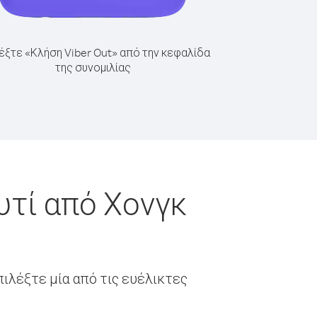
έξτε «Κλήση Viber Out» από την κεφαλίδα
της συνομιλίας
υτί από Χονγκ
ιλέξτε μία από τις ευέλικτες