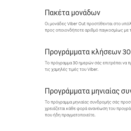
Πακέτα μονάδων
Οι μονάδες Viber Out προστίθενται στο υπό
προς οποιονδήποτε αριθμό παγκοσμίως με τι
Προγράμματα κλήσεων 30
Το πρόγραμμα 30 ημερών σάς επιτρέπει να π
τις χαμηλές τιμές του Viber.
Προγράμματα μηνιαίας σ
Το πρόγραμμα μηνιαίας συνδρομής σάς προσφ
χρειάζεται κάθε φορά ανανέωση του προγράμ
που ήδη πραγματοποιείτε.