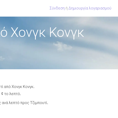
Σύνδεση
ή
Δημιουργία λογαριασμού
ό Χονγκ Κονγκ
τί από Χονγκ Κονγκ.
 ¢ το λεπτό.
 ανά λεπτό προς Τζιμπουτί.