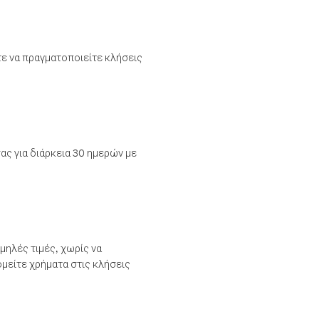
τε να πραγματοποιείτε κλήσεις
ας για διάρκεια 30 ημερών με
μηλές τιμές, χωρίς να
μείτε χρήματα στις κλήσεις