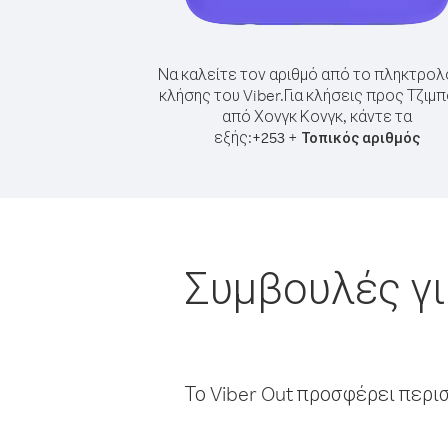
Να καλείτε τον αριθμό από το πληκτρολ
κλήσης του Viber.
Για κλήσεις προς Τζιμπ
από Χονγκ Κονγκ, κάντε τα
εξής:
+
+
253
Τοπικός αριθμός
Συμβουλές γι
Το Viber Out προσφέρει περι