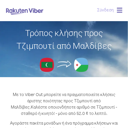
Σύνδεση
Togg
navig
Τρόπος κλήσης προς
Τζιμπουτί από Μαλδίβες
Με το Viber Out μπορείτε να πραγματοποιείτε κλήσεις
άριστης ποιότητας προς Τζιμπουτί από
Μαλδίβες.
Καλέστε οποιονδήποτε αριθμό σε Τζιμπουτί -
σταθερό ή κινητό! - μόνο από 52.0 ¢ το λεπτό.
Αγοράστε πακέτα μονάδων ή ένα πρόγραμμα κλήσεων και