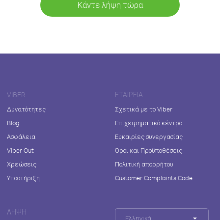
Κάντε λήψη τώρα
VIBER
ΕΤΑΙΡΕΊΑ
Δυνατότητες
Σχετικά με το Viber
Blog
Επιχειρηματικό κέντρο
Ασφάλεια
Ευκαιρίες συνεργασίας
Viber Out
Όροι και Προϋποθέσεις
Χρεώσεις
Πολιτική απορρήτου
Υποστήριξη
Customer Complaints Code
ΛΉΨΗ
Ελληνικά