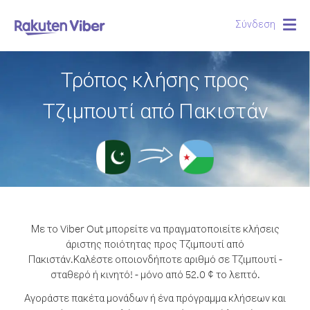
Σύνδεση
Togg
navig
Τρόπος κλήσης προς
Τζιμπουτί από Πακιστάν
Με το Viber Out μπορείτε να πραγματοποιείτε κλήσεις
άριστης ποιότητας προς Τζιμπουτί από
Πακιστάν.
Καλέστε οποιονδήποτε αριθμό σε Τζιμπουτί -
σταθερό ή κινητό! - μόνο από 52.0 ¢ το λεπτό.
Αγοράστε πακέτα μονάδων ή ένα πρόγραμμα κλήσεων και