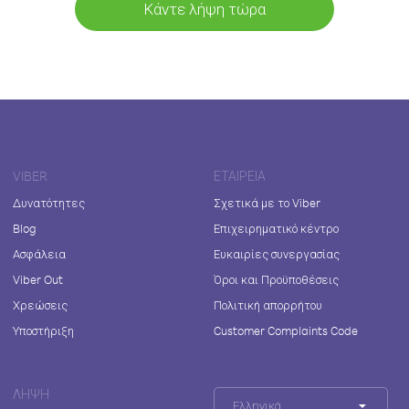
Κάντε λήψη τώρα
VIBER
ΕΤΑΙΡΕΊΑ
Δυνατότητες
Σχετικά με το Viber
Blog
Επιχειρηματικό κέντρο
Ασφάλεια
Ευκαιρίες συνεργασίας
Viber Out
Όροι και Προϋποθέσεις
Χρεώσεις
Πολιτική απορρήτου
Υποστήριξη
Customer Complaints Code
ΛΉΨΗ
Ελληνικά