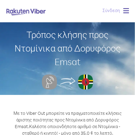
Σύνδεση
Togg
navig
Τρόπος κλήσης προς
Ντομίνικα από Δορυφόρος
Emsat
Με το Viber Out μπορείτε να πραγματοποιείτε κλήσεις
άριστης ποιότητας προς Ντομίνικα από Δορυφόρος
Emsat.
Καλέστε οποιονδήποτε αριθμό σε Ντομίνικα -
σταθερό ή κινητό! - μόνο από 35.0 ¢ το λεπτό.