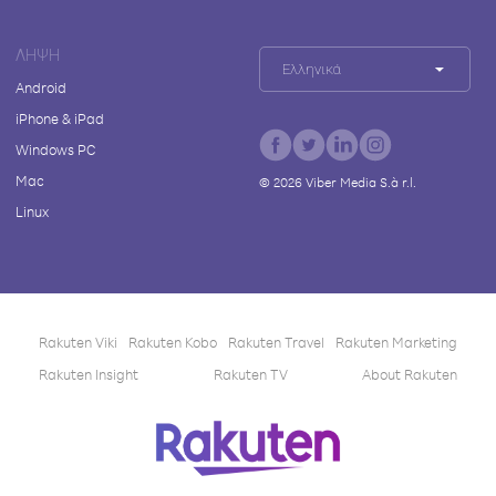
ΛΉΨΗ
Ελληνικά
Android
iPhone & iPad
Windows PC
Mac
©
2026
Viber Media S.à r.l.
Linux
Rakuten Viki
Rakuten Kobo
Rakuten Travel
Rakuten Marketing
Rakuten Insight
Rakuten TV
About Rakuten