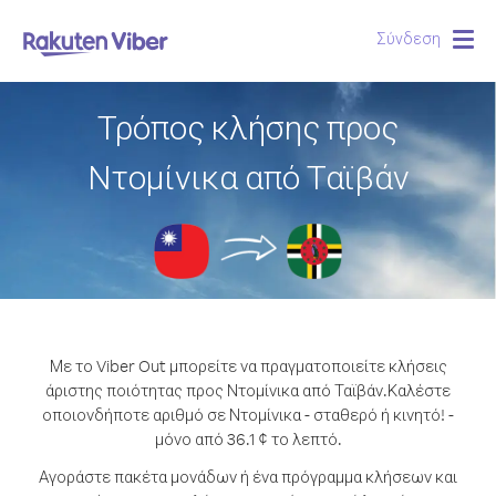
Σύνδεση
Togg
navig
Τρόπος κλήσης προς
Ντομίνικα από Ταϊβάν
Με το Viber Out μπορείτε να πραγματοποιείτε κλήσεις
άριστης ποιότητας προς Ντομίνικα από Ταϊβάν.
Καλέστε
οποιονδήποτε αριθμό σε Ντομίνικα - σταθερό ή κινητό! -
μόνο από 36.1 ¢ το λεπτό.
Αγοράστε πακέτα μονάδων ή ένα πρόγραμμα κλήσεων και