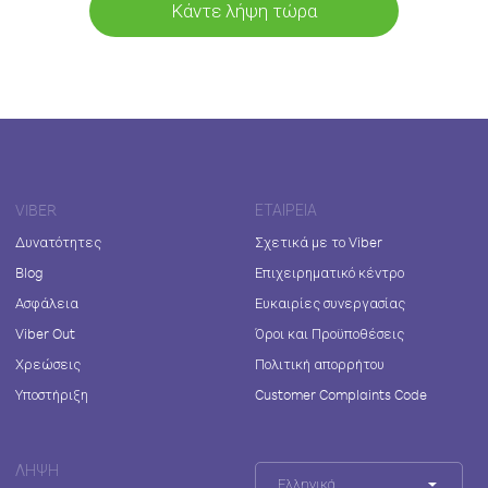
Κάντε λήψη τώρα
VIBER
ΕΤΑΙΡΕΊΑ
Δυνατότητες
Σχετικά με το Viber
Blog
Επιχειρηματικό κέντρο
Ασφάλεια
Ευκαιρίες συνεργασίας
Viber Out
Όροι και Προϋποθέσεις
Χρεώσεις
Πολιτική απορρήτου
Υποστήριξη
Customer Complaints Code
ΛΉΨΗ
Ελληνικά