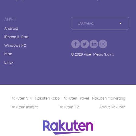
ΛΉΨΗ
Ελληνικά
Android
iPhone & iPad
Windows PC
Mac
©
2026
Viber Media S.à r.l.
Linux
Rakuten Viki
Rakuten Kobo
Rakuten Travel
Rakuten Marketing
Rakuten Insight
Rakuten TV
About Rakuten