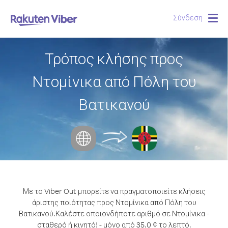
Σύνδεση
Togg
navig
Τρόπος κλήσης προς
Ντομίνικα από Πόλη του
Βατικανού
Με το Viber Out μπορείτε να πραγματοποιείτε κλήσεις
άριστης ποιότητας προς Ντομίνικα από Πόλη του
Βατικανού.
Καλέστε οποιονδήποτε αριθμό σε Ντομίνικα -
σταθερό ή κινητό! - μόνο από 35.0 ¢ το λεπτό.