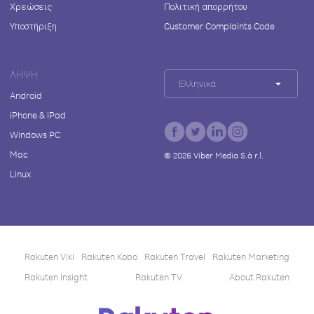
Χρεώσεις
Πολιτική απορρήτου
Υποστήριξη
Customer Complaints Code
ΛΉΨΗ
Ελληνικά
Android
iPhone & iPad
Windows PC
Mac
©
2026
Viber Media S.à r.l.
Linux
Rakuten Viki
Rakuten Kobo
Rakuten Travel
Rakuten Marketing
Rakuten Insight
Rakuten TV
About Rakuten