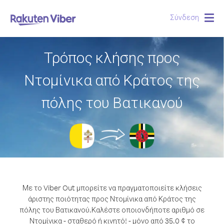
Σύνδεση
Togg
navig
Τρόπος κλήσης προς
Ντομίνικα από Κράτος της
πόλης του Βατικανού
Με το Viber Out μπορείτε να πραγματοποιείτε κλήσεις
άριστης ποιότητας προς Ντομίνικα από Κράτος της
πόλης του Βατικανού.
Καλέστε οποιονδήποτε αριθμό σε
Ντομίνικα - σταθερό ή κινητό! - μόνο από 35.0 ¢ το