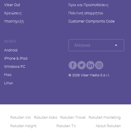
Viber Out
Όροι και Προϋποθέσεις
Χρεώσεις
Πολιτική απορρήτου
Υποστήριξη
Customer Complaints Code
ΛΉΨΗ
Ελληνικά
Android
iPhone & iPad
Windows PC
Mac
©
2026
Viber Media S.à r.l.
Linux
Rakuten Viki
Rakuten Kobo
Rakuten Travel
Rakuten Marketing
Rakuten Insight
Rakuten TV
About Rakuten