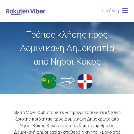
Σύνδεση
Togg
navig
Τρόπος κλήσης προς
Δομινικανή Δημοκρατία
από Νήσοι Κόκος
Με το Viber Out μπορείτε να πραγματοποιείτε κλήσεις
άριστης ποιότητας προς Δομινικανή Δημοκρατία από
Νήσοι Κόκος.
Καλέστε οποιονδήποτε αριθμό σε
Δομινικανή Δημοκρατία - σταθερό ή κινητό! - μόνο από