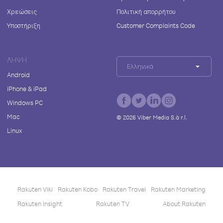
Χρεώσεις
Πολιτική απορρήτου
Υποστήριξη
Customer Complaints Code
ΛΉΨΗ
Ελληνικά
Android
iPhone & iPad
Windows PC
Mac
©
2026
Viber Media S.à r.l.
Linux
Rakuten Viki
Rakuten Kobo
Rakuten Travel
Rakuten Marketing
Rakuten Insight
Rakuten TV
About Rakuten