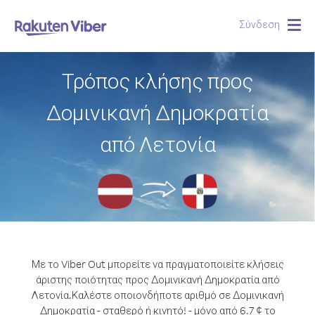
Σύνδεση
Togg
navig
Τρόπος κλήσης προς
Δομινικανή Δημοκρατία
από Λετονία
Με το Viber Out μπορείτε να πραγματοποιείτε κλήσεις
άριστης ποιότητας προς Δομινικανή Δημοκρατία από
Λετονία.
Καλέστε οποιονδήποτε αριθμό σε Δομινικανή
Δημοκρατία - σταθερό ή κινητό! - μόνο από 6.7 ¢ το