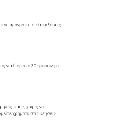
τε να πραγματοποιείτε κλήσεις
ας για διάρκεια 30 ημερών με
μηλές τιμές, χωρίς να
μείτε χρήματα στις κλήσεις