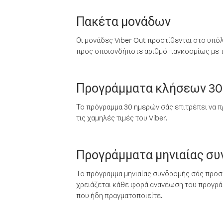
Πακέτα μονάδων
Οι μονάδες Viber Out προστίθενται στο υπό
προς οποιονδήποτε αριθμό παγκοσμίως με τι
Προγράμματα κλήσεων 30
Το πρόγραμμα 30 ημερών σάς επιτρέπει να π
τις χαμηλές τιμές του Viber.
Προγράμματα μηνιαίας σ
Το πρόγραμμα μηνιαίας συνδρομής σάς προσφ
χρειάζεται κάθε φορά ανανέωση του προγράμ
που ήδη πραγματοποιείτε.