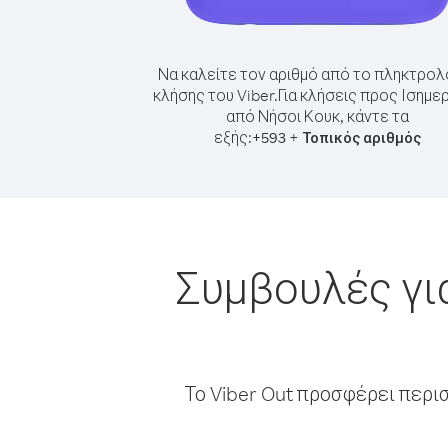
Να καλείτε τον αριθμό από το πληκτρολ
κλήσης του Viber.
Για κλήσεις προς Ισημε
από Νήσοι Κουκ, κάντε τα
εξής:
+
+
593
Τοπικός αριθμός
Συμβουλές γι
Το Viber Out προσφέρει περι