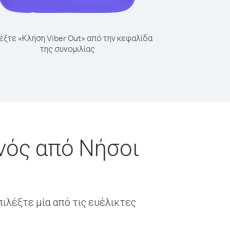
έξτε «Κλήση Viber Out» από την κεφαλίδα
της συνομιλίας
νός από Νήσοι
ιλέξτε μία από τις ευέλικτες