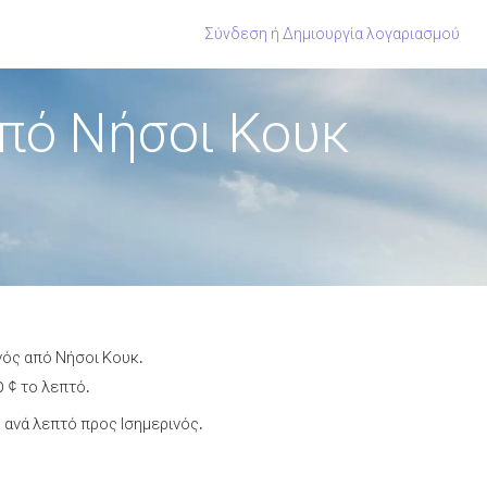
Σύνδεση
ή
Δημιουργία λογαριασμού
πό Νήσοι Κουκ
νός από Νήσοι Κουκ.
 ¢ το λεπτό.
ανά λεπτό προς Ισημερινός.