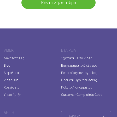
Κάντε λήψη τώρα
VIBER
ΕΤΑΙΡΕΊΑ
Δυνατότητες
Σχετικά με το Viber
Blog
Επιχειρηματικό κέντρο
Ασφάλεια
Ευκαιρίες συνεργασίας
Viber Out
Όροι και Προϋποθέσεις
Χρεώσεις
Πολιτική απορρήτου
Υποστήριξη
Customer Complaints Code
ΛΉΨΗ
Ελληνικά