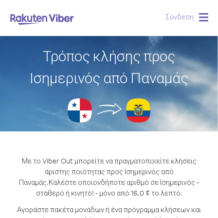
Σύνδεση
Togg
navig
Τρόπος κλήσης προς
Ισημερινός από Παναμάς
Με το Viber Out μπορείτε να πραγματοποιείτε κλήσεις
άριστης ποιότητας προς Ισημερινός από
Παναμάς.
Καλέστε οποιονδήποτε αριθμό σε Ισημερινός -
σταθερό ή κινητό! - μόνο από 16.0 ¢ το λεπτό.
Αγοράστε πακέτα μονάδων ή ένα πρόγραμμα κλήσεων και