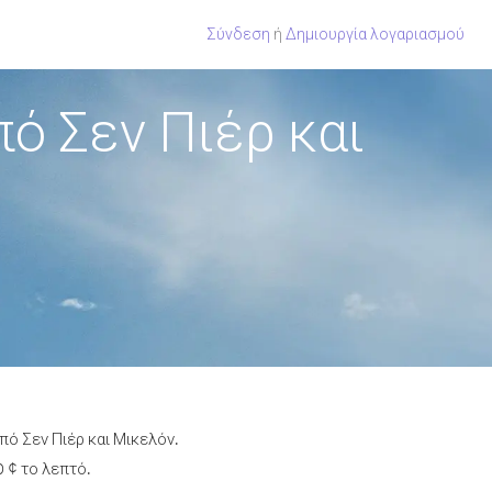
Σύνδεση
ή
Δημιουργία λογαριασμού
ό Σεν Πιέρ και
πό Σεν Πιέρ και Μικελόν.
 ¢ το λεπτό.