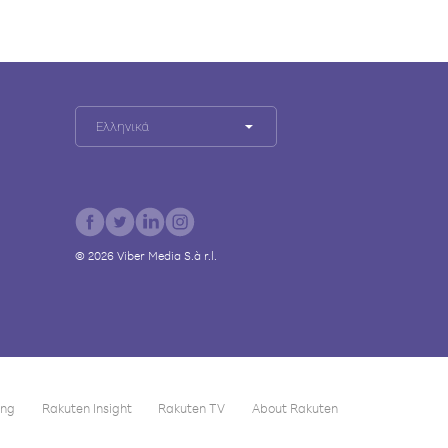
Ελληνικά
©
2026
Viber Media S.à r.l.
ing
Rakuten Insight
Rakuten TV
About Rakuten