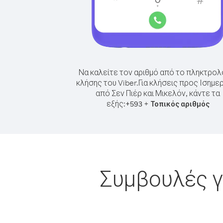
Να καλείτε τον αριθμό από το πληκτρολ
κλήσης του Viber.
Για κλήσεις προς Ισημε
από Σεν Πιέρ και Μικελόν, κάντε τα
εξής:
+
+
593
Τοπικός αριθμός
Συμβουλές γ