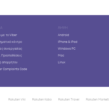
ΊΑ
ΛΉΨΗ
 με το Viber
Android
ηματικό κέντρο
iPhone & iPad
ες συνεργασίας
Windows PC
ι Προϋποθέσεις
Mac
ή απορρήτου
Linux
r Complaints Code
Rakuten Viki
Rakuten Kobo
Rakuten Travel
Rakuten Market