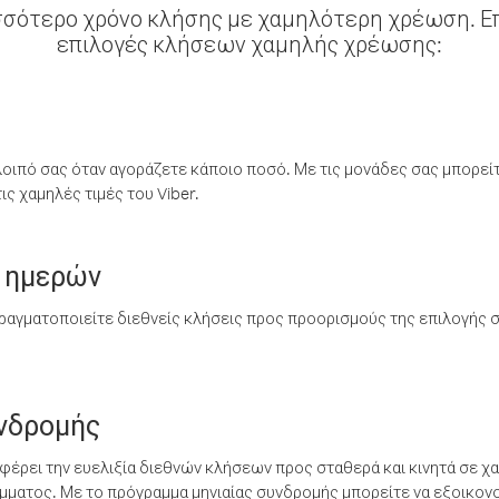
σσότερο χρόνο κλήσης με χαμηλότερη χρέωση. Επ
επιλογές κλήσεων χαμηλής χρέωσης:
λοιπό σας όταν αγοράζετε κάποιο ποσό. Με τις μονάδες σας μπορεί
ς χαμηλές τιμές του Viber.
 ημερών
ραγματοποιείτε διεθνείς κλήσεις προς προορισμούς της επιλογής σ
υνδρομής
έρει την ευελιξία διεθνών κλήσεων προς σταθερά και κινητά σε χα
ματος. Με το πρόγραμμα μηνιαίας συνδρομής μπορείτε να εξοικονο