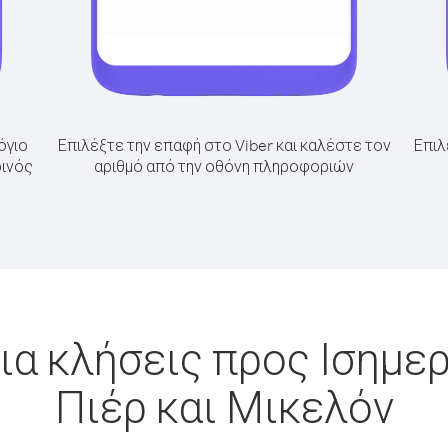
όγιο
Επιλέξτε την επαφή στο Viber και καλέστε τον
Επιλ
ρινός
αριθμό από την οθόνη πληροφοριών
ια κλήσεις προς Ισημερ
Πιέρ και Μικελόν