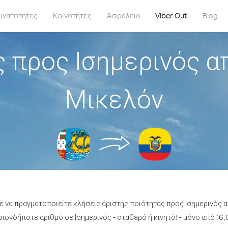
υνατότητες
Κοινότητες
Ασφάλεια
Viber Out
Blog
 προς Ισημερινός απ
Μικελόν
ε να πραγματοποιείτε κλήσεις άριστης ποιότητας προς Ισημερινός α
ιονδήποτε αριθμό σε Ισημερινός - σταθερό ή κινητό! - μόνο από 16.0