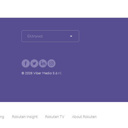
Ελληνικά
©
2026
Viber Media S.à r.l.
ing
Rakuten Insight
Rakuten TV
About Rakuten