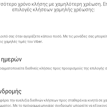
σσότερο χρόνο κλήσης με χαμηλότερη χρέωση. Επ
επιλογές κλήσεων χαμηλής χρέωσης:
λοιπό σας όταν αγοράζετε κάποιο ποσό. Με τις μονάδες σας μπορεί
ς χαμηλές τιμές του Viber.
 ημερών
ραγματοποιείτε διεθνείς κλήσεις προς προορισμούς της επιλογής σ
υνδρομής
έρει την ευελιξία διεθνών κλήσεων προς σταθερά και κινητά σε χα
ματος. Με το πρόγραμμα μηνιαίας συνδρομής μπορείτε να εξοικονο