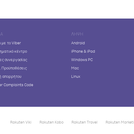
ΊΑ
ΛΉΨΗ
 με το Viber
Android
ηματικό κέντρο
iPhone & iPad
ες συνεργασίας
Windows PC
ι Προϋποθέσεις
Mac
ή απορρήτου
Linux
r Complaints Code
Rakuten Viki
Rakuten Kobo
Rakuten Travel
Rakuten Market