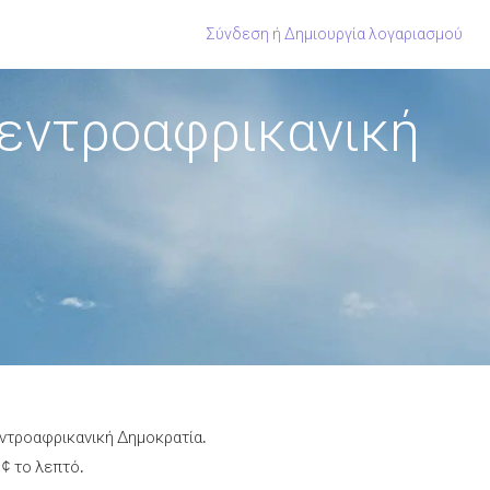
Σύνδεση
ή
Δημιουργία λογαριασμού
Κεντροαφρικανική
εντροαφρικανική Δημοκρατία.
 ¢ το λεπτό.