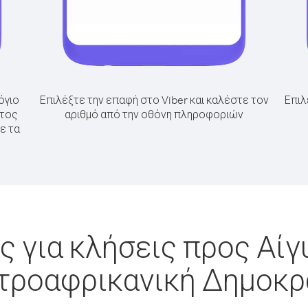
όγιο
Επιλέξτε την επαφή στο Viber και καλέστε τον
Επιλ
πτος
αριθμό από την οθόνη πληροφοριών
ε τα
 για κλήσεις προς Αί
τροαφρικανική Δημοκρ