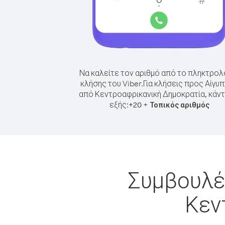
Να καλείτε τον αριθμό από το πληκτρολ
κλήσης του Viber.
Για κλήσεις προς Αίγυ
από Κεντροαφρικανική Δημοκρατία, κάντ
εξής:
+
+
20
Τοπικός αριθμός
Συμβουλές
Κεν