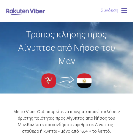
Σύνδεση
Togg
navig
Τρόπος κλήσης προς
Αίγυπτος από Νήσος του
Μαν
Με το Viber Out μπορείτε να πραγματοποιείτε κλήσεις
άριστης ποιότητας προς Αίγυπτος από Νήσος του
Μαν.
Καλέστε οποιονδήποτε αριθμό σε Αίγυπτος -
σταθερό ή κινητό! - μόνο από 16.4 ¢ το λεπτό.