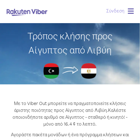
Σύνδεση
Togg
navig
Τρόπος κλήσης προς
Αίγυπτος από Λιβύη
Με το Viber Out μπορείτε να πραγματοποιείτε κλήσεις
άριστης ποιότητας προς Αίγυπτος από Λιβύη.
Καλέστε
οποιονδήποτε αριθμό σε Αίγυπτος - σταθερό ή κινητό! -
μόνο από 16.4 ¢ το λεπτό.
Αγοράστε πακέτα μονάδων ή ένα πρόγραμμα κλήσεων και