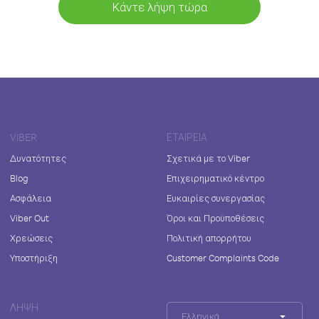
Κάντε λήψη τώρα
VIBER
ΕΤΑΙΡΕΊΑ
Δυνατότητες
Σχετικά με το Viber
Blog
Επιχειρηματικό κέντρο
Ασφάλεια
Ευκαιρίες συνεργασίας
Viber Out
Όροι και Προϋποθέσεις
Χρεώσεις
Πολιτική απορρήτου
Υποστήριξη
Customer Complaints Code
ΛΉΨΗ
Ελληνικά