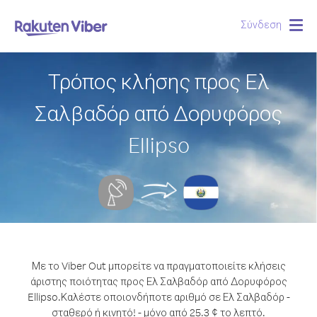
Σύνδεση
Togg
navig
Τρόπος κλήσης προς Ελ
Σαλβαδόρ από Δορυφόρος
Ellipso
Με το Viber Out μπορείτε να πραγματοποιείτε κλήσεις
άριστης ποιότητας προς Ελ Σαλβαδόρ από Δορυφόρος
Ellipso.
Καλέστε οποιονδήποτε αριθμό σε Ελ Σαλβαδόρ -
σταθερό ή κινητό! - μόνο από 25.3 ¢ το λεπτό.