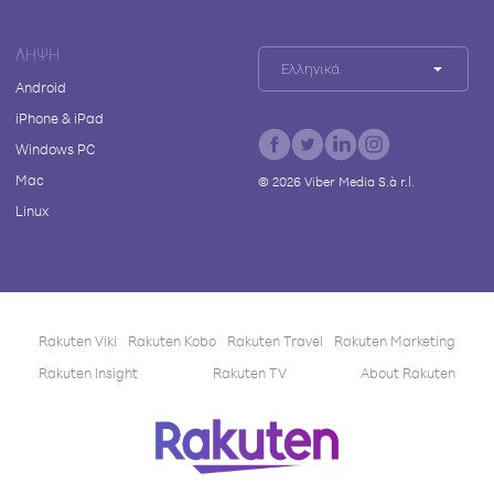
ΛΉΨΗ
Ελληνικά
Android
iPhone & iPad
Windows PC
Mac
©
2026
Viber Media S.à r.l.
Linux
Rakuten Viki
Rakuten Kobo
Rakuten Travel
Rakuten Marketing
Rakuten Insight
Rakuten TV
About Rakuten