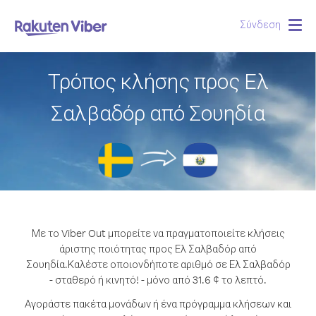
Σύνδεση
Togg
navig
Τρόπος κλήσης προς Ελ
Σαλβαδόρ από Σουηδία
Με το Viber Out μπορείτε να πραγματοποιείτε κλήσεις
άριστης ποιότητας προς Ελ Σαλβαδόρ από
Σουηδία.
Καλέστε οποιονδήποτε αριθμό σε Ελ Σαλβαδόρ
- σταθερό ή κινητό! - μόνο από 31.6 ¢ το λεπτό.
Αγοράστε πακέτα μονάδων ή ένα πρόγραμμα κλήσεων και