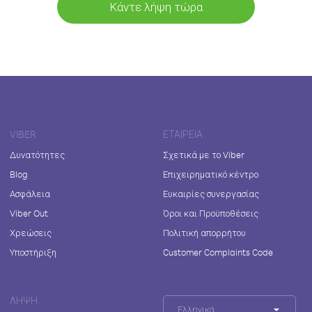
Κάντε λήψη τώρα
VIBER
ΕΤΑΙΡΕΊΑ
Δυνατότητες
Σχετικά με το Viber
Blog
Επιχειρηματικό κέντρο
Ασφάλεια
Ευκαιρίες συνεργασίας
Viber Out
Όροι και Προϋποθέσεις
Χρεώσεις
Πολιτική απορρήτου
Υποστήριξη
Customer Complaints Code
ΛΉΨΗ
Ελληνικά