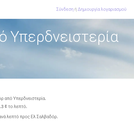
Σύνδεση
ή
Δημιουργία λογαριασμού
ό Υπερδνειστερία
όρ από Υπερδνειστερία.
3 ¢ το λεπτό.
ανά λεπτό προς Ελ Σαλβαδόρ.