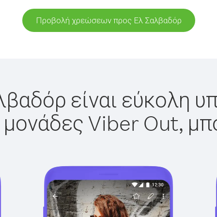
Προβολή χρεώσεων προς Ελ Σαλβαδόρ
λβαδόρ είναι εύκολη υπ
 μονάδες Viber Out, μπ