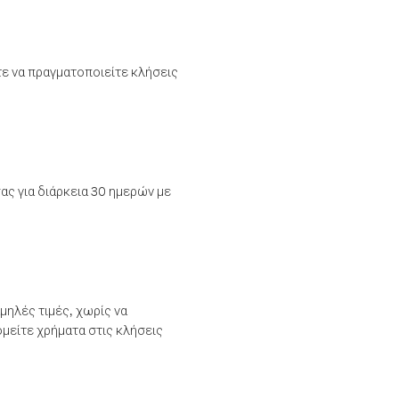
τε να πραγματοποιείτε κλήσεις
ας για διάρκεια 30 ημερών με
μηλές τιμές, χωρίς να
μείτε χρήματα στις κλήσεις