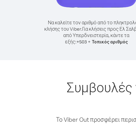
Να καλείτε τον αριθμό από το πληκτρολ
κλήσης του Viber.
Για κλήσεις προς Ελ Σα
από Υπερδνειστερία, κάντε τα
εξής:
+
+
503
Τοπικός αριθμός
Συμβουλές 
Το Viber Out προσφέρει περι