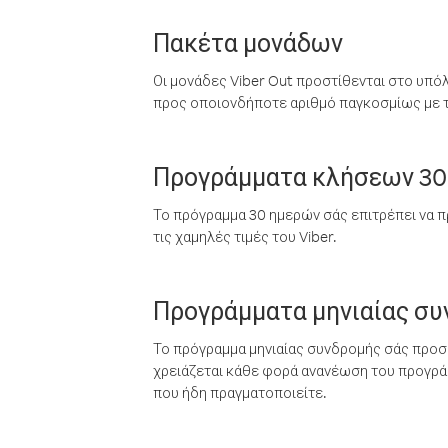
Πακέτα μονάδων
Οι μονάδες Viber Out προστίθενται στο υπό
προς οποιονδήποτε αριθμό παγκοσμίως με τι
Προγράμματα κλήσεων 30
Το πρόγραμμα 30 ημερών σάς επιτρέπει να π
τις χαμηλές τιμές του Viber.
Προγράμματα μηνιαίας σ
Το πρόγραμμα μηνιαίας συνδρομής σάς προσφ
χρειάζεται κάθε φορά ανανέωση του προγράμ
που ήδη πραγματοποιείτε.