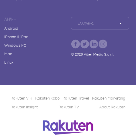
ΛΉΨΗ
Ελληνικά
Android
iPhone & iPad
Windows PC
Mac
©
2026
Viber Media S.à r.l.
Linux
Rakuten Viki
Rakuten Kobo
Rakuten Travel
Rakuten Marketing
Rakuten Insight
Rakuten TV
About Rakuten