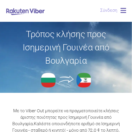
Σύνδεση
Togg
navig
Τρόπος κλήσης προς
Ισημερινή Γουινέα από
Βουλγαρία
Με το Viber Out μπορείτε να πραγματοποιείτε κλήσεις
άριστης ποιότητας προς Ισημερινή Γουινέα από
Βουλγαρία.
Καλέστε οποιονδήποτε αριθμό σε Ισημερινή
Γουινέα - σταθερό ή κινητό! - μόνο από 72.0 ¢ το λεπτό.