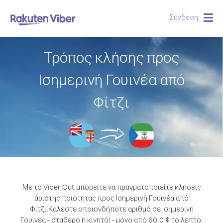
Σύνδεση
Togg
navig
Τρόπος κλήσης προς
Ισημερινή Γουινέα από
Φίτζι
Με το Viber Out μπορείτε να πραγματοποιείτε κλήσεις
άριστης ποιότητας προς Ισημερινή Γουινέα από
Φίτζι.
Καλέστε οποιονδήποτε αριθμό σε Ισημερινή
Γουινέα - σταθερό ή κινητό! - μόνο από 60.0 ¢ το λεπτό.