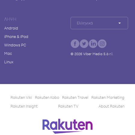
ΛΉΨΗ
Ελληνικά
Android
iPhone & iPad
Windows PC
Mac
©
2026
Viber Media S.à r.l.
Linux
Rakuten Viki
Rakuten Kobo
Rakuten Travel
Rakuten Marketing
Rakuten Insight
Rakuten TV
About Rakuten