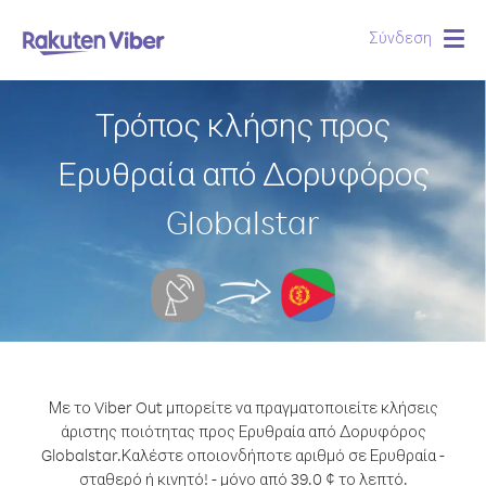
Σύνδεση
Togg
navig
Τρόπος κλήσης προς
Ερυθραία από Δορυφόρος
Globalstar
Με το Viber Out μπορείτε να πραγματοποιείτε κλήσεις
άριστης ποιότητας προς Ερυθραία από Δορυφόρος
Globalstar.
Καλέστε οποιονδήποτε αριθμό σε Ερυθραία -
σταθερό ή κινητό! - μόνο από 39.0 ¢ το λεπτό.