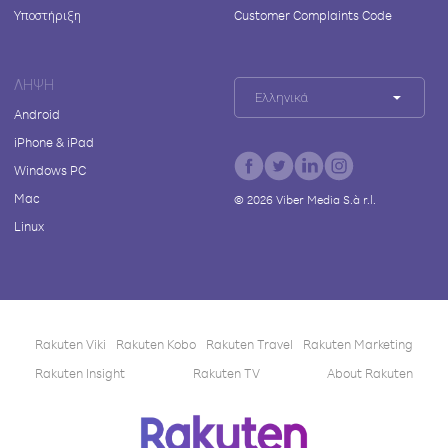
Υποστήριξη
Customer Complaints Code
ΛΉΨΗ
Ελληνικά
Android
iPhone & iPad
Windows PC
Mac
©
2026
Viber Media S.à r.l.
Linux
Rakuten Viki
Rakuten Kobo
Rakuten Travel
Rakuten Marketing
Rakuten Insight
Rakuten TV
About Rakuten