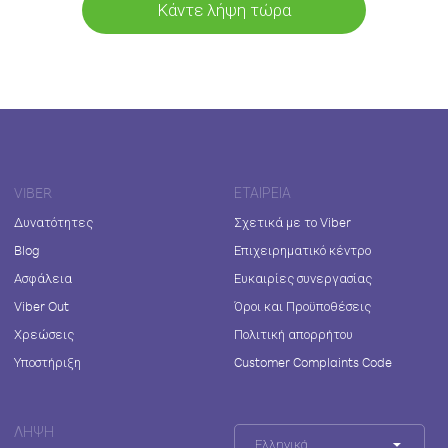
Κάντε λήψη τώρα
VIBER
ΕΤΑΙΡΕΊΑ
Δυνατότητες
Σχετικά με το Viber
Blog
Επιχειρηματικό κέντρο
Ασφάλεια
Ευκαιρίες συνεργασίας
Viber Out
Όροι και Προϋποθέσεις
Χρεώσεις
Πολιτική απορρήτου
Υποστήριξη
Customer Complaints Code
ΛΉΨΗ
Ελληνικά