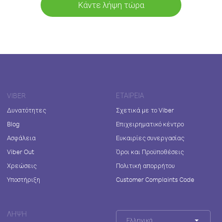
Κάντε λήψη τώρα
VIBER
ΕΤΑΙΡΕΊΑ
Δυνατότητες
Σχετικά με το Viber
Blog
Επιχειρηματικό κέντρο
Ασφάλεια
Ευκαιρίες συνεργασίας
Viber Out
Όροι και Προϋποθέσεις
Χρεώσεις
Πολιτική απορρήτου
Υποστήριξη
Customer Complaints Code
ΛΉΨΗ
Ελληνικά