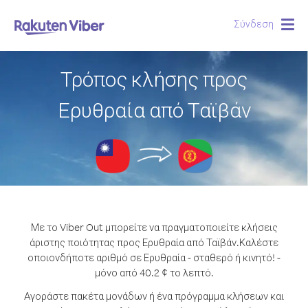
Σύνδεση
Togg
navig
Τρόπος κλήσης προς
Ερυθραία από Ταϊβάν
Με το Viber Out μπορείτε να πραγματοποιείτε κλήσεις
άριστης ποιότητας προς Ερυθραία από Ταϊβάν.
Καλέστε
οποιονδήποτε αριθμό σε Ερυθραία - σταθερό ή κινητό! -
μόνο από 40.2 ¢ το λεπτό.
Αγοράστε πακέτα μονάδων ή ένα πρόγραμμα κλήσεων και