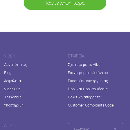
Κάντε λήψη τώρα
VIBER
ΕΤΑΙΡΕΊΑ
Δυνατότητες
Σχετικά με το Viber
Blog
Επιχειρηματικό κέντρο
Ασφάλεια
Ευκαιρίες συνεργασίας
Viber Out
Όροι και Προϋποθέσεις
Χρεώσεις
Πολιτική απορρήτου
Υποστήριξη
Customer Complaints Code
ΛΉΨΗ
Ελληνικά