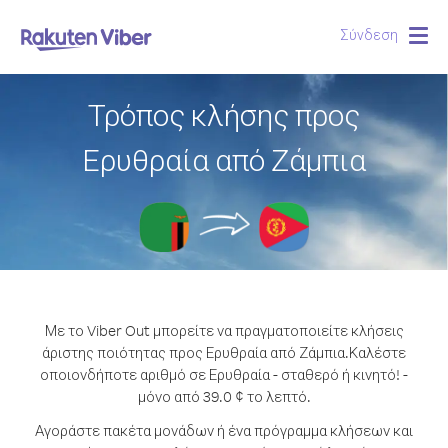
Σύνδεση
Togg
navig
Τρόπος κλήσης προς
Ερυθραία από Ζάμπια
Με το Viber Out μπορείτε να πραγματοποιείτε κλήσεις
άριστης ποιότητας προς Ερυθραία από Ζάμπια.
Καλέστε
οποιονδήποτε αριθμό σε Ερυθραία - σταθερό ή κινητό! -
μόνο από 39.0 ¢ το λεπτό.
Αγοράστε πακέτα μονάδων ή ένα πρόγραμμα κλήσεων και