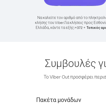
Να καλείτε τον αριθμό από το πληκτρολ
κλήσης του Viber.
Για κλήσεις προς Εσθον
Ελλάδα, κάντε τα εξής:
+
+
372
Τοπικός αρ
Συμβουλές γι
Το Viber Out προσφέρει περι
Πακέτα μονάδων