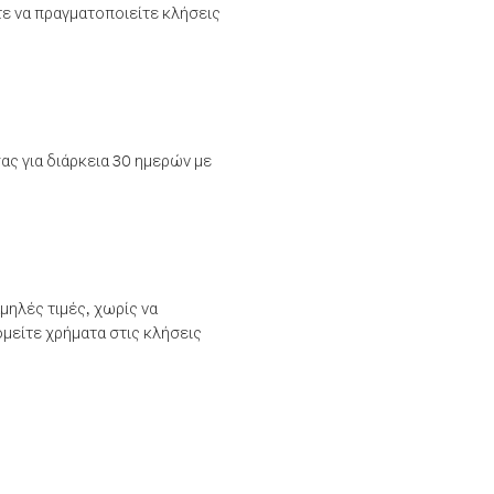
τε να πραγματοποιείτε κλήσεις
ας για διάρκεια 30 ημερών με
μηλές τιμές, χωρίς να
μείτε χρήματα στις κλήσεις