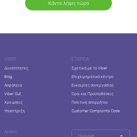
Κάντε λήψη τώρα
VIBER
ΕΤΑΙΡΕΊΑ
Δυνατότητες
Σχετικά με το Viber
Blog
Επιχειρηματικό κέντρο
Ασφάλεια
Ευκαιρίες συνεργασίας
Viber Out
Όροι και Προϋποθέσεις
Χρεώσεις
Πολιτική απορρήτου
Υποστήριξη
Customer Complaints Code
ΛΉΨΗ
Ελληνικά