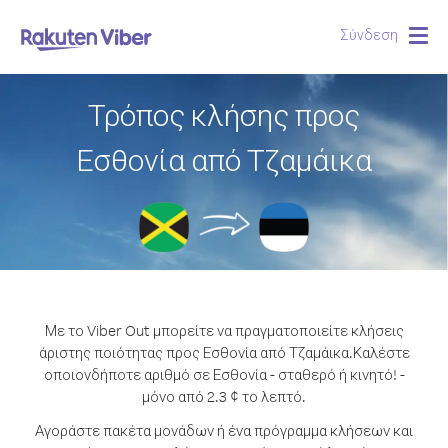
Σύνδεση
Togg
navig
Τρόπος κλήσης προς
Εσθονία από Τζαμάικα
Με το Viber Out μπορείτε να πραγματοποιείτε κλήσεις
άριστης ποιότητας προς Εσθονία από Τζαμάικα.
Καλέστε
οποιονδήποτε αριθμό σε Εσθονία - σταθερό ή κινητό! -
μόνο από 2.3 ¢ το λεπτό.
Αγοράστε πακέτα μονάδων ή ένα πρόγραμμα κλήσεων και