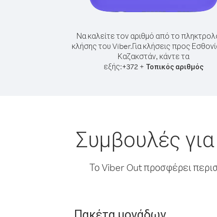
Να καλείτε τον αριθμό από το πληκτρολ
κλήσης του Viber.
Για κλήσεις προς Εσθον
Καζακστάν, κάντε τα
εξής:
+
+
372
Τοπικός αριθμός
Συμβουλές για
Το Viber Out προσφέρει περι
Πακέτα μονάδων