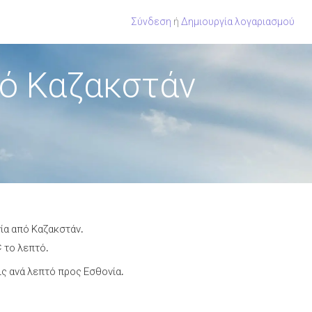
Σύνδεση
ή
Δημιουργία λογαριασμού
πό Καζακστάν
ία από Καζακστάν.
¢ το λεπτό.
ς ανά λεπτό προς Εσθονία.