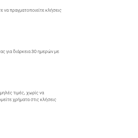
τε να πραγματοποιείτε κλήσεις
ας για διάρκεια 30 ημερών με
μηλές τιμές, χωρίς να
μείτε χρήματα στις κλήσεις