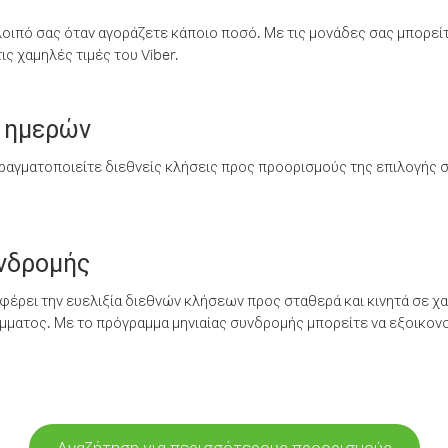
λοιπό σας όταν αγοράζετε κάποιο ποσό. Με τις μονάδες σας μπορεί
ς χαμηλές τιμές του Viber.
 ημερών
ραγματοποιείτε διεθνείς κλήσεις προς προορισμούς της επιλογής σ
υνδρομής
έρει την ευελιξία διεθνών κλήσεων προς σταθερά και κινητά σε χα
ματος. Με το πρόγραμμα μηνιαίας συνδρομής μπορείτε να εξοικονο
Αναζήτηση για περισσότερους προορισμούς