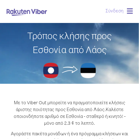
Σύνδεση
Togg
navig
Τρόπος κλήσης προς
Εσθονία από Λάος
Με το Viber Out μπορείτε να πραγματοποιείτε κλήσεις
άριστης ποιότητας προς Εσθονία από Λάος.
Καλέστε
οποιονδήποτε αριθμό σε Εσθονία - σταθερό ή κινητό! -
μόνο από 2.3 ¢ το λεπτό.
Αγοράστε πακέτα μονάδων ή ένα πρόγραμμα κλήσεων και