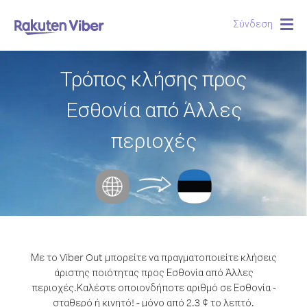
Σύνδεση
Togg
navig
Τρόπος κλήσης προς
Εσθονία από Άλλες
περιοχές
Με το Viber Out μπορείτε να πραγματοποιείτε κλήσεις
άριστης ποιότητας προς Εσθονία από Άλλες
περιοχές.
Καλέστε οποιονδήποτε αριθμό σε Εσθονία -
σταθερό ή κινητό! - μόνο από 2.3 ¢ το λεπτό.