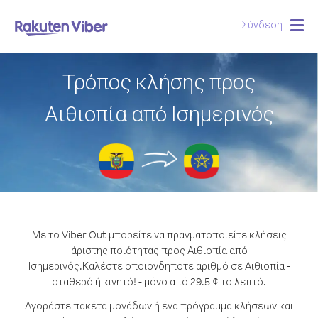
Σύνδεση
Togg
navig
Τρόπος κλήσης προς
Αιθιοπία από Ισημερινός
Με το Viber Out μπορείτε να πραγματοποιείτε κλήσεις
άριστης ποιότητας προς Αιθιοπία από
Ισημερινός.
Καλέστε οποιονδήποτε αριθμό σε Αιθιοπία -
σταθερό ή κινητό! - μόνο από 29.5 ¢ το λεπτό.
Αγοράστε πακέτα μονάδων ή ένα πρόγραμμα κλήσεων και