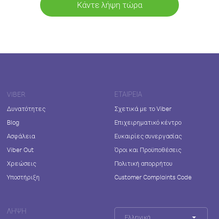
Κάντε λήψη τώρα
VIBER
ΕΤΑΙΡΕΊΑ
Δυνατότητες
Σχετικά με το Viber
Blog
Επιχειρηματικό κέντρο
Ασφάλεια
Ευκαιρίες συνεργασίας
Viber Out
Όροι και Προϋποθέσεις
Χρεώσεις
Πολιτική απορρήτου
Υποστήριξη
Customer Complaints Code
ΛΉΨΗ
Ελληνικά