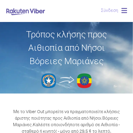
Σύνδεση
Togg
navig
Τρόπος κλήσης προς
Αιθιοπία από Νήσοι
Βόρειες Μαριάνες
Με το Viber Out μπορείτε να πραγματοποιείτε κλήσεις
άριστης ποιότητας προς Αιθιοπία από Νήσοι Βόρειες
Μαριάνες.
Καλέστε οποιονδήποτε αριθμό σε Αιθιοπία -
σταθερό ή κινητό! - μόνο από 29.5 ¢ το λεπτό.