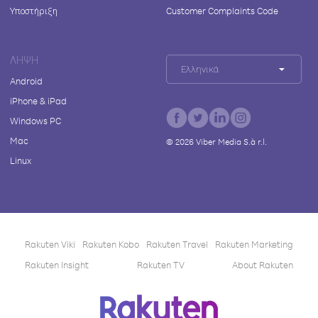
Υποστήριξη
Customer Complaints Code
ΛΉΨΗ
Ελληνικά
Android
iPhone & iPad
Windows PC
Mac
©
2026
Viber Media S.à r.l.
Linux
Rakuten Viki
Rakuten Kobo
Rakuten Travel
Rakuten Marketing
Rakuten Insight
Rakuten TV
About Rakuten