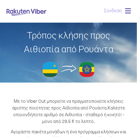
Σύνδεση
Togg
navig
Τρόπος κλήσης προς
Αιθιοπία από Ρουάντα
Με το Viber Out μπορείτε να πραγματοποιείτε κλήσεις
άριστης ποιότητας προς Αιθιοπία από Ρουάντα.
Καλέστε
οποιονδήποτε αριθμό σε Αιθιοπία - σταθερό ή κινητό! -
μόνο από 29.5 ¢ το λεπτό.
Αγοράστε πακέτα μονάδων ή ένα πρόγραμμα κλήσεων και