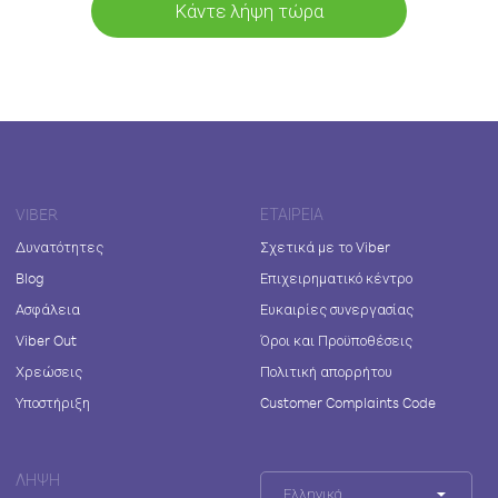
Κάντε λήψη τώρα
VIBER
ΕΤΑΙΡΕΊΑ
Δυνατότητες
Σχετικά με το Viber
Blog
Επιχειρηματικό κέντρο
Ασφάλεια
Ευκαιρίες συνεργασίας
Viber Out
Όροι και Προϋποθέσεις
Χρεώσεις
Πολιτική απορρήτου
Υποστήριξη
Customer Complaints Code
ΛΉΨΗ
Ελληνικά