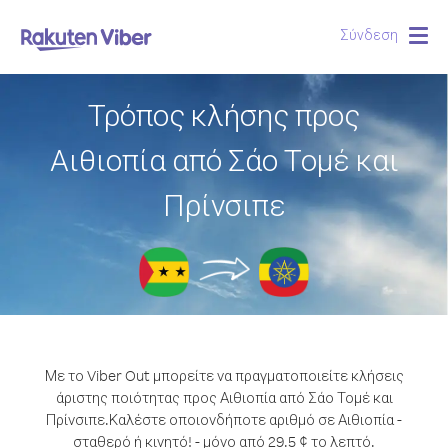
Σύνδεση
Togg
navig
Τρόπος κλήσης προς
Αιθιοπία από Σάο Τομέ και
Πρίνσιπε
Με το Viber Out μπορείτε να πραγματοποιείτε κλήσεις
άριστης ποιότητας προς Αιθιοπία από Σάο Τομέ και
Πρίνσιπε.
Καλέστε οποιονδήποτε αριθμό σε Αιθιοπία -
σταθερό ή κινητό! - μόνο από 29.5 ¢ το λεπτό.