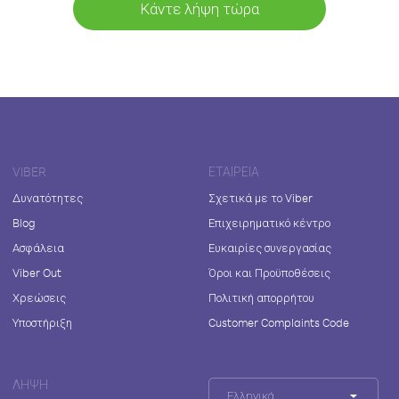
Κάντε λήψη τώρα
VIBER
ΕΤΑΙΡΕΊΑ
Δυνατότητες
Σχετικά με το Viber
Blog
Επιχειρηματικό κέντρο
Ασφάλεια
Ευκαιρίες συνεργασίας
Viber Out
Όροι και Προϋποθέσεις
Χρεώσεις
Πολιτική απορρήτου
Υποστήριξη
Customer Complaints Code
ΛΉΨΗ
Ελληνικά