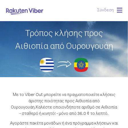
Σύνδεση
Togg
navig
Τρόπος κλήσης προς
Αιθιοπία από Ουρουγουάη
Με το Viber Out μπορείτε να πραγματοποιείτε κλήσεις
άριστης ποιότητας προς Αιθιοπία από
Ουρουγουάη.
Καλέστε οποιονδήποτε αριθμό σε Αιθιοπία
- σταθερό ή κινητό! - μόνο από 36.0 ¢ το λεπτό.
Αγοράστε πακέτα μονάδων ή ένα πρόγραμμα κλήσεων και