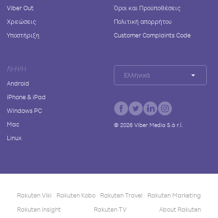
Viber Out
Όροι και Προϋποθέσεις
Χρεώσεις
Πολιτική απορρήτου
Υποστήριξη
Customer Complaints Code
ΛΉΨΗ
Ελληνικά
Android
iPhone & iPad
Windows PC
Mac
©
2026
Viber Media S.à r.l.
Linux
Rakuten Viki
Rakuten Kobo
Rakuten Travel
Rakuten Marketing
Rakuten Insight
Rakuten TV
About Rakuten