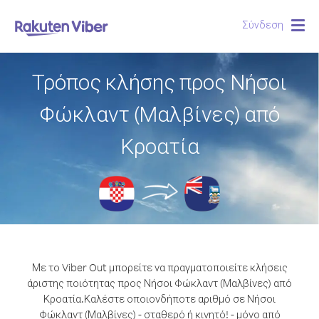
Σύνδεση
Togg
navig
Τρόπος κλήσης προς Νήσοι
Φώκλαντ (Μαλβίνες) από
Κροατία
Με το Viber Out μπορείτε να πραγματοποιείτε κλήσεις
άριστης ποιότητας προς Νήσοι Φώκλαντ (Μαλβίνες) από
Κροατία.
Καλέστε οποιονδήποτε αριθμό σε Νήσοι
Φώκλαντ (Μαλβίνες) - σταθερό ή κινητό! - μόνο από