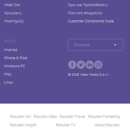
Viber Out
Όροι και Προϋποθέσεις
Χρεώσεις
Πολιτική απορρήτου
Υποστήριξη
Customer Complaints Code
ΛΉΨΗ
Ελληνικά
Android
iPhone & iPad
Windows PC
Mac
©
2026
Viber Media S.à r.l.
Linux
Rakuten Viki
Rakuten Kobo
Rakuten Travel
Rakuten Marketing
Rakuten Insight
Rakuten TV
About Rakuten