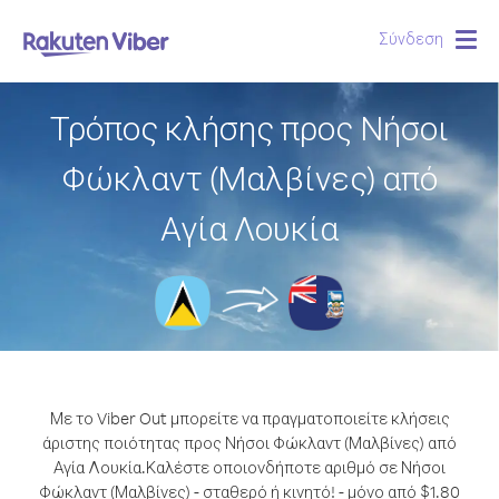
Σύνδεση
Togg
navig
Τρόπος κλήσης προς Νήσοι
Φώκλαντ (Μαλβίνες) από
Αγία Λουκία
Με το Viber Out μπορείτε να πραγματοποιείτε κλήσεις
άριστης ποιότητας προς Νήσοι Φώκλαντ (Μαλβίνες) από
Αγία Λουκία.
Καλέστε οποιονδήποτε αριθμό σε Νήσοι
Φώκλαντ (Μαλβίνες) - σταθερό ή κινητό! - μόνο από $1.80