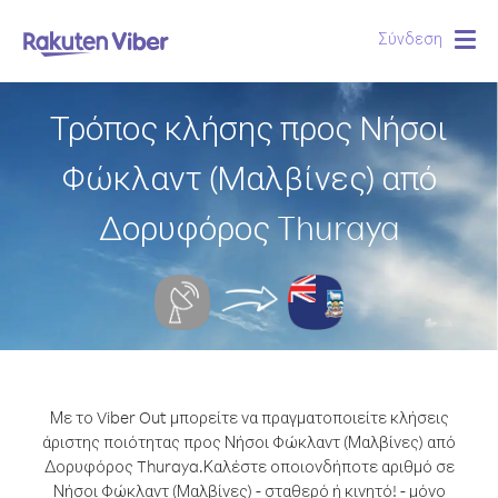
Σύνδεση
Togg
navig
Τρόπος κλήσης προς Νήσοι
Φώκλαντ (Μαλβίνες) από
Δορυφόρος Thuraya
Με το Viber Out μπορείτε να πραγματοποιείτε κλήσεις
άριστης ποιότητας προς Νήσοι Φώκλαντ (Μαλβίνες) από
Δορυφόρος Thuraya.
Καλέστε οποιονδήποτε αριθμό σε
Νήσοι Φώκλαντ (Μαλβίνες) - σταθερό ή κινητό! - μόνο