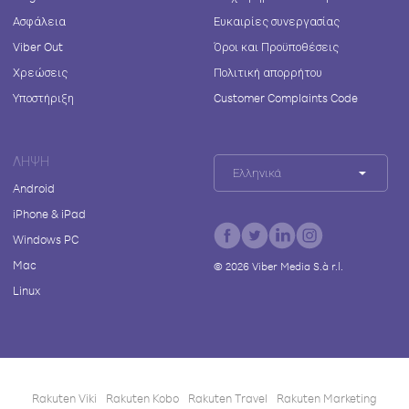
Ασφάλεια
Ευκαιρίες συνεργασίας
Viber Out
Όροι και Προϋποθέσεις
Χρεώσεις
Πολιτική απορρήτου
Υποστήριξη
Customer Complaints Code
ΛΉΨΗ
Ελληνικά
Android
iPhone & iPad
Windows PC
Mac
©
2026
Viber Media S.à r.l.
Linux
Rakuten Viki
Rakuten Kobo
Rakuten Travel
Rakuten Marketing