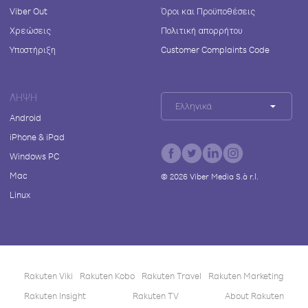
Viber Out
Όροι και Προϋποθέσεις
Χρεώσεις
Πολιτική απορρήτου
Υποστήριξη
Customer Complaints Code
ΛΉΨΗ
Ελληνικά
Android
iPhone & iPad
Windows PC
Mac
©
2026
Viber Media S.à r.l.
Linux
Rakuten Viki
Rakuten Kobo
Rakuten Travel
Rakuten Marketing
Rakuten Insight
Rakuten TV
About Rakuten