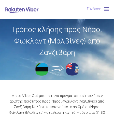
Σύνδεση
Togg
navig
Τρόπος κλήσης προς Νήσοι
Φώκλαντ (Μαλβίνες) από
Ζανζιβάρη
Με το Viber Out μπορείτε να πραγματοποιείτε κλήσεις
άριστης ποιότητας προς Νήσοι Φώκλαντ (Μαλβίνες) από
Ζανζιβάρη.
Καλέστε οποιονδήποτε αριθμό σε Νήσοι
Φώκλαντ (Μαλβίνες) - σταθερό ή κινητό! - μόνο από $1.80