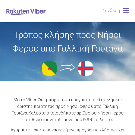
Σύνδεση
Togg
navig
Τρόπος κλήσης προς Νήσοι
Φερόε από Γαλλική Γουιάνα
Με το Viber Out μπορείτε να πραγματοποιείτε κλήσεις
άριστης ποιότητας προς Νήσοι Φερόε από Γαλλική
Γουιάνα.
Καλέστε οποιονδήποτε αριθμό σε Νήσοι Φερόε
- σταθερό ή κινητό! - μόνο από 9.9 ¢ το λεπτό.
Αγοράστε πακέτα μονάδων ή ένα πρόγραμμα κλήσεων και