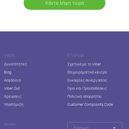
Κάντε λήψη τώρα
VIBER
ΕΤΑΙΡΕΊΑ
Δυνατότητες
Σχετικά με το Viber
Blog
Επιχειρηματικό κέντρο
Ασφάλεια
Ευκαιρίες συνεργασίας
Viber Out
Όροι και Προϋποθέσεις
Χρεώσεις
Πολιτική απορρήτου
Υποστήριξη
Customer Complaints Code
ΛΉΨΗ
Ελληνικά