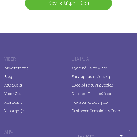
Κάντε λήψη τώρα
VIBER
ΕΤΑΙΡΕΊΑ
Δυνατότητες
Σχετικά με το Viber
Blog
Επιχειρηματικό κέντρο
Ασφάλεια
Ευκαιρίες συνεργασίας
Viber Out
Όροι και Προϋποθέσεις
Χρεώσεις
Πολιτική απορρήτου
Υποστήριξη
Customer Complaints Code
ΛΉΨΗ
Ελληνικά