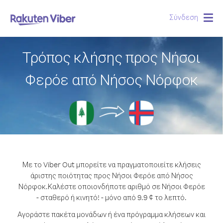
Σύνδεση
Togg
navig
Τρόπος κλήσης προς Νήσοι
Φερόε από Νήσος Νόρφοκ
Με το Viber Out μπορείτε να πραγματοποιείτε κλήσεις
άριστης ποιότητας προς Νήσοι Φερόε από Νήσος
Νόρφοκ.
Καλέστε οποιονδήποτε αριθμό σε Νήσοι Φερόε
- σταθερό ή κινητό! - μόνο από 9.9 ¢ το λεπτό.
Αγοράστε πακέτα μονάδων ή ένα πρόγραμμα κλήσεων και