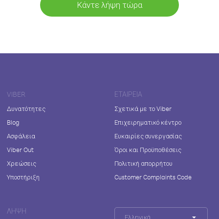
Κάντε λήψη τώρα
VIBER
ΕΤΑΙΡΕΊΑ
Δυνατότητες
Σχετικά με το Viber
Blog
Επιχειρηματικό κέντρο
Ασφάλεια
Ευκαιρίες συνεργασίας
Viber Out
Όροι και Προϋποθέσεις
Χρεώσεις
Πολιτική απορρήτου
Υποστήριξη
Customer Complaints Code
ΛΉΨΗ
Ελληνικά