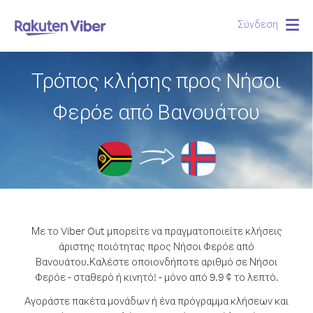
Σύνδεση
Togg
navig
Τρόπος κλήσης προς Νήσοι
Φερόε από Βανουάτου
Με το Viber Out μπορείτε να πραγματοποιείτε κλήσεις
άριστης ποιότητας προς Νήσοι Φερόε από
Βανουάτου.
Καλέστε οποιονδήποτε αριθμό σε Νήσοι
Φερόε - σταθερό ή κινητό! - μόνο από 9.9 ¢ το λεπτό.
Αγοράστε πακέτα μονάδων ή ένα πρόγραμμα κλήσεων και