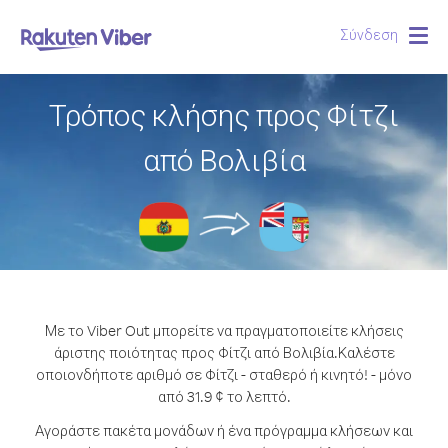
Σύνδεση
Togg
navig
Τρόπος κλήσης προς Φίτζι
από Βολιβία
Με το Viber Out μπορείτε να πραγματοποιείτε κλήσεις
άριστης ποιότητας προς Φίτζι από Βολιβία.
Καλέστε
οποιονδήποτε αριθμό σε Φίτζι - σταθερό ή κινητό! - μόνο
από 31.9 ¢ το λεπτό.
Αγοράστε πακέτα μονάδων ή ένα πρόγραμμα κλήσεων και