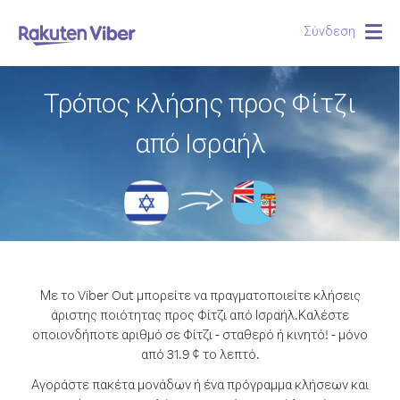
Σύνδεση
Togg
navig
Τρόπος κλήσης προς Φίτζι
από Ισραήλ
Με το Viber Out μπορείτε να πραγματοποιείτε κλήσεις
άριστης ποιότητας προς Φίτζι από Ισραήλ.
Καλέστε
οποιονδήποτε αριθμό σε Φίτζι - σταθερό ή κινητό! - μόνο
από 31.9 ¢ το λεπτό.
Αγοράστε πακέτα μονάδων ή ένα πρόγραμμα κλήσεων και