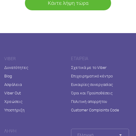
Κάντε λήψη τώρα
VIBER
ΕΤΑΙΡΕΊΑ
Δυνατότητες
Σχετικά με το Viber
Blog
Επιχειρηματικό κέντρο
Ασφάλεια
Ευκαιρίες συνεργασίας
Viber Out
Όροι και Προϋποθέσεις
Χρεώσεις
Πολιτική απορρήτου
Υποστήριξη
Customer Complaints Code
ΛΉΨΗ
Ελληνικά