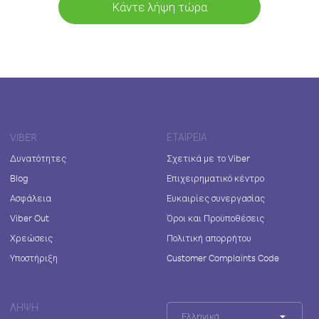
Κάντε λήψη τώρα
VIBER
ΕΤΑΙΡΕΊΑ
Δυνατότητες
Σχετικά με το Viber
Blog
Επιχειρηματικό κέντρο
Ασφάλεια
Ευκαιρίες συνεργασίας
Viber Out
Όροι και Προϋποθέσεις
Χρεώσεις
Πολιτική απορρήτου
Υποστήριξη
Customer Complaints Code
ΛΉΨΗ
Ελληνικά