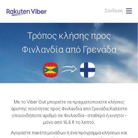
Σύνδεση
Togg
navig
Τρόπος κλήσης προς
Φινλανδία από Γρενάδα
Με το Viber Out μπορείτε να πραγματοποιείτε κλήσεις
άριστης ποιότητας προς Φινλανδία από Γρενάδα.
Καλέστε
οποιονδήποτε αριθμό σε Φινλανδία - σταθερό ή κινητό! -
μόνο από 15.5 ¢ το λεπτό.
Αγοράστε πακέτα μονάδων ή ένα πρόγραμμα κλήσεων και