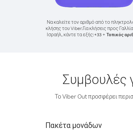
Να καλείτε τον αριθμό από το πληκτρολ
κλήσης του Viber.
Για κλήσεις προς Γαλλί
Ισραήλ, κάντε τα εξής:
+
+
33
Τοπικός αρι
Συμβουλές γ
Το Viber Out προσφέρει περι
Πακέτα μονάδων