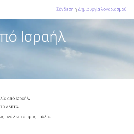
Σύνδεση
ή
Δημιουργία λογαριασμού
πό Ισραήλ
λία από Ισραήλ.
 το λεπτό.
ς ανά λεπτό προς Γαλλία.