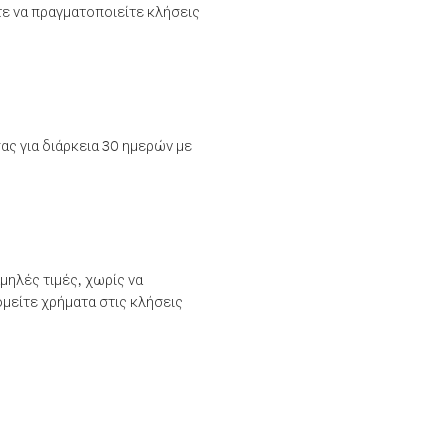
τε να πραγματοποιείτε κλήσεις
ας για διάρκεια 30 ημερών με
μηλές τιμές, χωρίς να
μείτε χρήματα στις κλήσεις