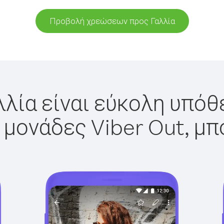
Προβολή χρεώσεων προς Γαλλία
λλία είναι εύκολη υπόθε
 μονάδες Viber Out, μπ