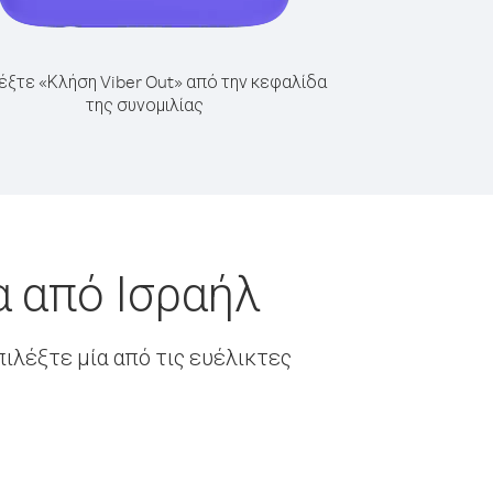
έξτε «Κλήση Viber Out» από την κεφαλίδα
της συνομιλίας
α από Ισραήλ
ιλέξτε μία από τις ευέλικτες