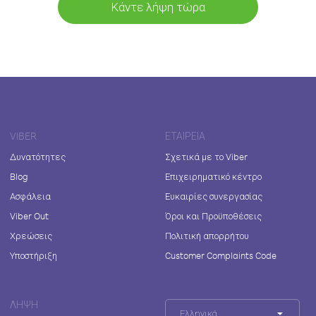
Κάντε λήψη τώρα
VIBER
ΕΤΑΙΡΕΊΑ
Δυνατότητες
Σχετικά με το Viber
Blog
Επιχειρηματικό κέντρο
Ασφάλεια
Ευκαιρίες συνεργασίας
Viber Out
Όροι και Προϋποθέσεις
Χρεώσεις
Πολιτική απορρήτου
Υποστήριξη
Customer Complaints Code
ΛΉΨΗ
Ελληνικά