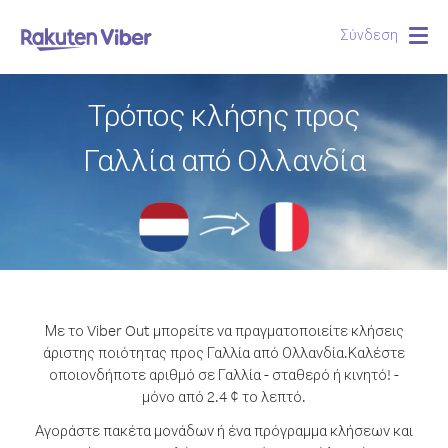
Σύνδεση
Togg
navig
Τρόπος κλήσης προς
Γαλλία από Ολλανδία
Με το Viber Out μπορείτε να πραγματοποιείτε κλήσεις
άριστης ποιότητας προς Γαλλία από Ολλανδία.
Καλέστε
οποιονδήποτε αριθμό σε Γαλλία - σταθερό ή κινητό! -
μόνο από 2.4 ¢ το λεπτό.
Αγοράστε πακέτα μονάδων ή ένα πρόγραμμα κλήσεων και