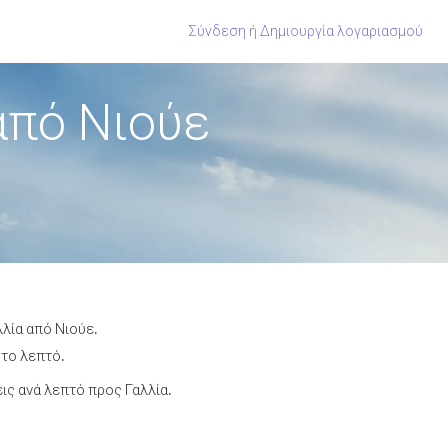
Σύνδεση
ή
Δημιουργία λογαριασμού
από Νιούε
λία από Νιούε.
 το λεπτό.
ς ανά λεπτό προς Γαλλία.