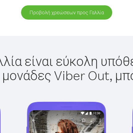
Προβολή χρεώσεων προς Γαλλία
λλία είναι εύκολη υπόθε
 μονάδες Viber Out, μπ