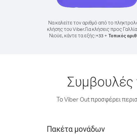
Να καλείτε τον αριθμό από το πληκτρολ
κλήσης του Viber.
Για κλήσεις προς Γαλλί
Νιούε, κάντε τα εξής:
+
+
33
Τοπικός αρι
Συμβουλές 
Το Viber Out προσφέρει περι
Πακέτα μονάδων