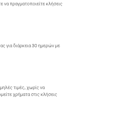
τε να πραγματοποιείτε κλήσεις
ας για διάρκεια 30 ημερών με
μηλές τιμές, χωρίς να
μείτε χρήματα στις κλήσεις