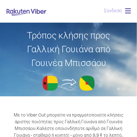
Σύνδεση
Togg
navig
Τρόπος κλήσης προς
Γαλλική Γουιάνα από
Γουινέα Μπισσάου
Με το Viber Out μπορείτε να πραγματοποιείτε κλήσεις
άριστης ποιότητας προς Γαλλική Γουιάνα από Γουινέα
Μπισσάου.
Καλέστε οποιονδήποτε αριθμό σε Γαλλική
Γουιάνα - σταθερό ή κινητό! - μόνο από 9.9 ¢ το λεπτό.