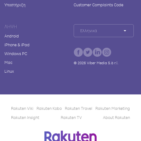
Υποστήριξη
Customer Complaints Code
ΛΉΨΗ
Ελληνικά
Android
iPhone & iPad
Windows PC
Mac
©
2026
Viber Media S.à r.l.
Linux
Rakuten Viki
Rakuten Kobo
Rakuten Travel
Rakuten Marketing
Rakuten Insight
Rakuten TV
About Rakuten