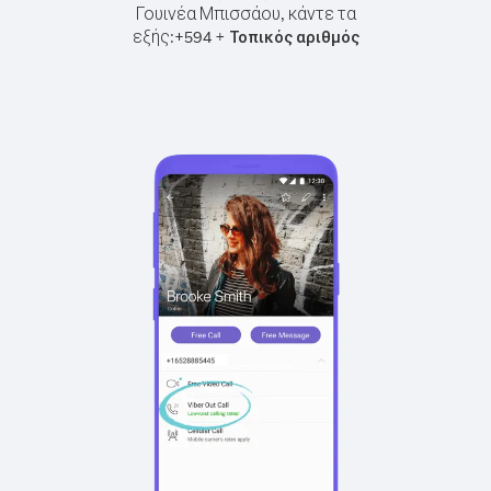
Γουινέα Μπισσάου, κάντε τα
εξής:
+
+
594
Τοπικός αριθμός