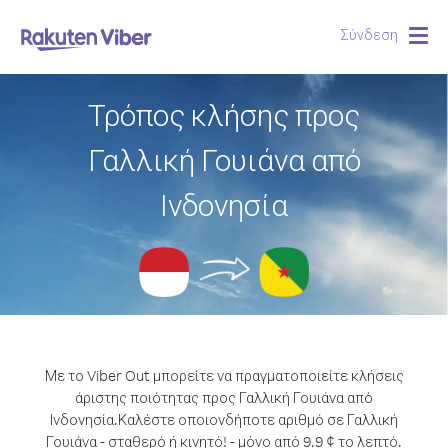
Σύνδεση
Togg
navig
Τρόπος κλήσης προς
Γαλλική Γουιάνα από
Ινδονησία
Με το Viber Out μπορείτε να πραγματοποιείτε κλήσεις
άριστης ποιότητας προς Γαλλική Γουιάνα από
Ινδονησία.
Καλέστε οποιονδήποτε αριθμό σε Γαλλική
Γουιάνα - σταθερό ή κινητό! - μόνο από 9.9 ¢ το λεπτό.